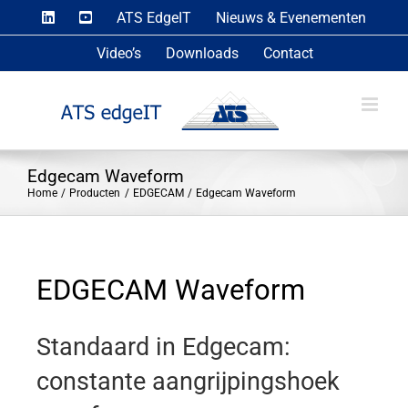
Skip
ATS EdgeIT
Nieuws & Evenementen
to
Video’s
Downloads
Contact
content
Edgecam Waveform
Home
Producten
EDGECAM
Edgecam Waveform
EDGECAM Waveform
Standaard in Edgecam:
constante aangrijpingshoek