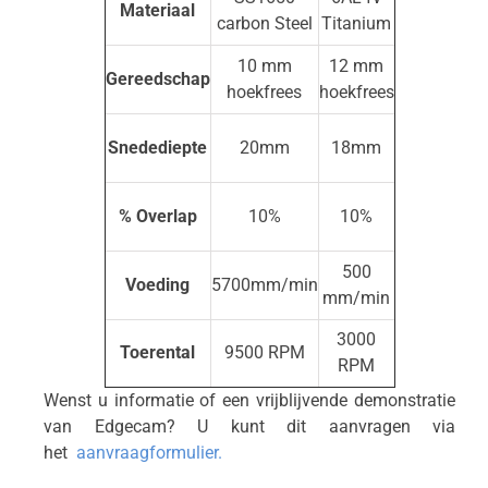
Materiaal
carbon Steel
Titanium
10 mm
12 mm
Gereedschap
hoekfrees
hoekfrees
Snedediepte
20mm
18mm
% Overlap
10%
10%
500
Voeding
5700mm/min
mm/min
3000
Toerental
9500 RPM
RPM
Wenst u informatie of een vrijblijvende demonstratie
van Edgecam? U kunt dit aanvragen via
het
aanvraagformulier
.