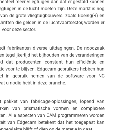
menteel meer vliegtuigen dan dat er gestald kunnen
egtuigen in de lucht moeten zijn. Deze markt is nog
 van de grote vliegtuigbouwers zoals Boeing(R) en
riften die gelden in de luchtvaartsector, worden er
 voor deze sector.
iedt fabrikanten diverse uitdagingen. De noodzaak
en tegelijkertijd het bijhouden van de veranderingen
t dat producenten constant hun efficiëntie en
tie voor te blijven. Edgecam gebruikers hebben hun
het in gebruik nemen van de software voor NC
t u nodig hebt in deze branche.
t pakket van fabricage-oplossingen, lopend van
erken van prismatische vormen en complexere
rken. Alle aspecten van CAM programmeren worden
iteit van Edgecam betekent dat het toegepast kan
ppervlakte blijft of diep op de materie in gaat.