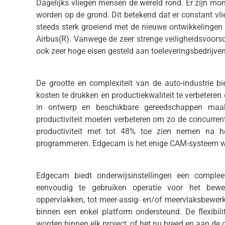
Dagelijks vliegen mensen de wereld rond. Er zijn mo
worden op de grond. Dit betekend dat er constant vli
steeds sterk groeiend met de nieuwe ontwikkelingen
Airbus(R). Vanwege de zeer strenge veiligheidsvoorsch
ook zeer hoge eisen gesteld aan toeleveringsbedrijven
De grootte en complexiteit van de auto-industrie b
kosten te drukken en productiekwaliteit te verbeteren 
in ontwerp en beschikbare gereedschappen maak
productiviteit moeten verbeteren om zo de concurren
productiviteit met tot 48% toe zien nemen na 
programmeren. Edgecam is het enige CAM-systeem wa
Edgecam biedt onderwijsinstellingen een complee
eenvoudig te gebruiken operatie voor het bew
oppervlakken, tot meer-assig- en/of meervlaksbewe
binnen een enkel platform ondersteund. De flexibil
worden binnen elk project, of het nu breed en aan de o