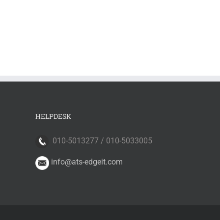
HELPDESK
010-5013277 / 010-5033005
info@ats-edgeit.com