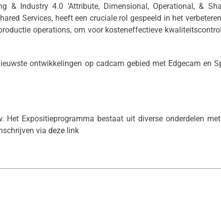
ng & Industry 4.0 ‘Attribute, Dimensional, Operational, & S
red Services, heeft een cruciale rol gespeeld in het verbetere
ductie operations, om voor kosteneffectieve kwaliteitscontrole 
e nieuwste ontwikkelingen op cadcam gebied met Edgecam en Sp
. Het Expositieprogramma bestaat uit diverse onderdelen met d
nschrijven via
deze
link