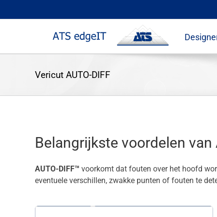
Skip
to
content
Designe
Vericut AUTO-DIFF
Belangrijkste voordelen va
AUTO-DIFF™
voorkomt dat fouten over het hoofd wor
eventuele verschillen, zwakke punten of fouten te det