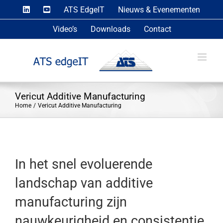
Skip
ATS EdgeIT
Nieuws & Evenementen
to
Video’s
Downloads
Contact
content
Vericut Additive Manufacturing
Home
Vericut Additive Manufacturing
In het snel evoluerende
landschap van additive
manufacturing zijn
nauwkeurigheid en consistentie