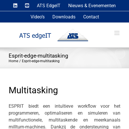
Skip
ATS EdgeIT
Nieuws & Evenementen
to
Video’s
Downloads
Contact
content
Esprit-edge-multitasking
Home
Esprit-edge-multitasking
Multitasking
ESPRIT biedt een intuïtieve workflow voor het
programmeren, optimaliseren en simuleren van
multifunctionele, multitaskende en meerkanaals
millturn-machines. Dankzij de ondersteuning van