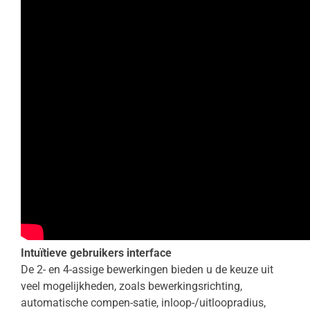
Intuïtieve gebruikers interface
De 2- en 4-assige bewerkingen bieden u de keuze uit
veel mogelijkheden, zoals bewerkingsrichting,
automatische compen-satie, inloop-/uitloopradius,