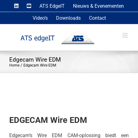
Skip
ATS EdgeIT
Nieuws & Evenementen
to
Video’s
Downloads
Contact
content
Edgecam Wire EDM
Home
Edgecam Wire EDM
EDGECAM Wire EDM
Edgecam’s Wire EDM CAM-oplossing biedt een