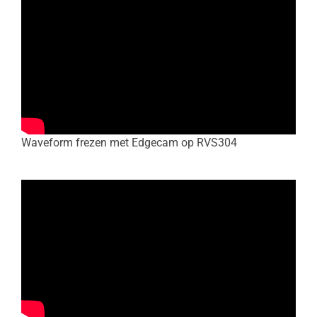
Waveform frezen met Edgecam op RVS304