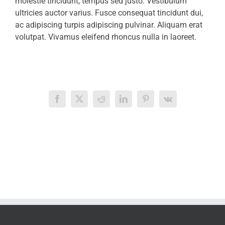
molestie tincidunt, tempus sed justo. Vestibulum
ultricies auctor varius. Fusce consequat tincidunt dui,
ac adipiscing turpis adipiscing pulvinar. Aliquam erat
volutpat. Vivamus eleifend rhoncus nulla in laoreet.
Facebook
X
Reddit
LinkedIn
Pinterest
Vk