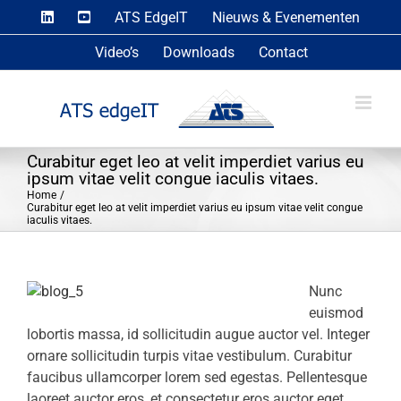
Skip
ATS EdgeIT
Nieuws & Evenementen
to
Video’s
Downloads
Contact
content
Curabitur eget leo at velit imperdiet varius eu
ipsum vitae velit congue iaculis vitaes.
Home
Curabitur eget leo at velit imperdiet varius eu ipsum vitae velit congue
iaculis vitaes.
Nunc
euismod
lobortis massa, id sollicitudin augue auctor vel. Integer
ornare sollicitudin turpis vitae vestibulum. Curabitur
faucibus ullamcorper lorem sed egestas. Pellentesque
laoreet auctor eros, et consectetur eros auctor eget.