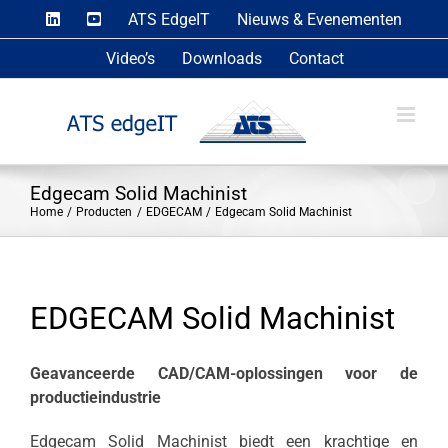
Skip
ATS EdgeIT
Nieuws & Evenementen
to
Video’s
Downloads
Contact
content
Edgecam Solid Machinist
Home
Producten
EDGECAM
Edgecam Solid Machinist
EDGECAM Solid Machinist
Geavanceerde CAD/CAM-oplossingen voor de
productieindustrie
Edgecam Solid Machinist biedt een krachtige en