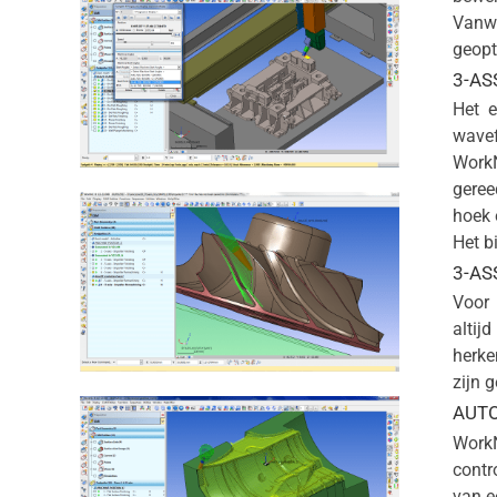
Vanwe
geopt
3-AS
Het e
wavef
Work
geree
hoek 
Het b
3-AS
Voor 
altij
herke
zijn 
AUT
WorkN
contr
van e