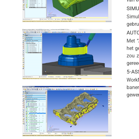
SIM
Simul
gebru
AUT
Met “
het g
zou z
geree
5-AS
WorkN
banen
gewen