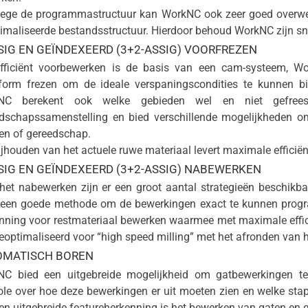
ge de programmastructuur kan WorkNC ook zeer goed overweg
imaliseerde bestandsstructuur. Hierdoor behoud WorkNC zijn sne
SIG EN GEÏNDEXEERD (3+2-ASSIG) VOORFREZEN
fficiënt voorbewerken is de basis van een cam-systeem, Wo
orm frezen om de ideale verspaningscondities te kunnen b
NC berekent ook welke gebieden wel en niet gefree
dschapssamenstelling en bied verschillende mogelijkheden om
en of gereedschap.
ijhouden van het actuele ruwe materiaal levert maximale efficië
SIG EN GEÏNDEXEERD (3+2-ASSIG) NABEWERKEN
het nabewerken zijn er een groot aantal strategieën beschikbaa
d een goede methode om de bewerkingen exact te kunnen prog
nning voor restmateriaal bewerken waarmee met maximale effici
geoptimaliseerd voor “high speed milling” met het afronden van
OMATISCH BOREN
C bied een uitgebreide mogelijkheid om gatbewerkingen te 
ole over hoe deze bewerkingen er uit moeten zien en welke sta
en uitgebreide featureherkenning is het bewerken van gaten en 