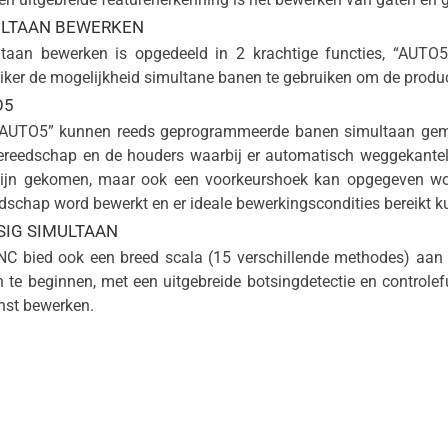
ULTAAN BEWERKEN
taan bewerken is opgedeeld in 2 krachtige functies, “AUTO
iker de mogelijkheid simultane banen te gebruiken om de produc
O5
AUTO5” kunnen reeds geprogrammeerde banen simultaan gem
ereedschap en de houders waarbij er automatisch weggekantel
ijn gekomen, maar ook een voorkeurshoek kan opgegeven wo
dschap word bewerkt en er ideale bewerkingscondities bereikt 
SIG SIMULTAAN
C bied ook een breed scala (15 verschillende methodes) aan 
 te beginnen, met een uitgebreide botsingdetectie en controlef
st bewerken.