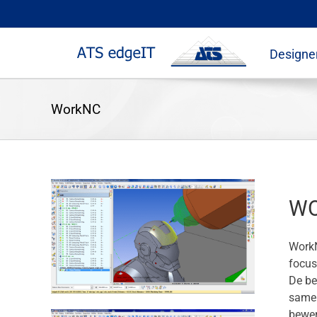
Skip
to
content
Designe
WorkNC
W
WorkN
focus
De be
same
bewer