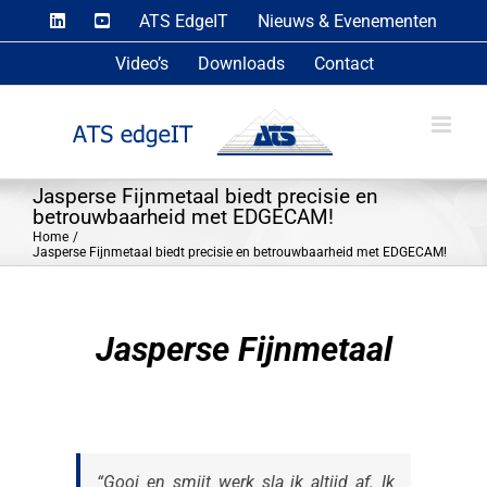
Skip
ATS EdgeIT
Nieuws & Evenementen
to
Video’s
Downloads
Contact
content
Jasperse Fijnmetaal biedt precisie en
betrouwbaarheid met EDGECAM!
Home
Jasperse Fijnmetaal biedt precisie en betrouwbaarheid met EDGECAM!
Jasperse Fijnmetaal
“Gooi en smijt werk sla ik altijd af. Ik