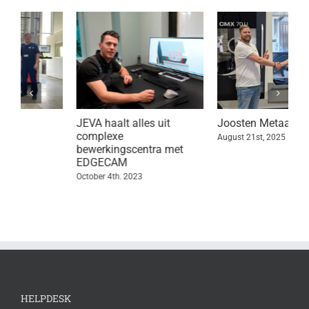
JEVA haalt alles uit
Joosten Metaal
S
complexe
k
August 21st, 2025
bewerkingscentra met
i
EDGECAM
v
October 4th, 2023
N
HELPDESK